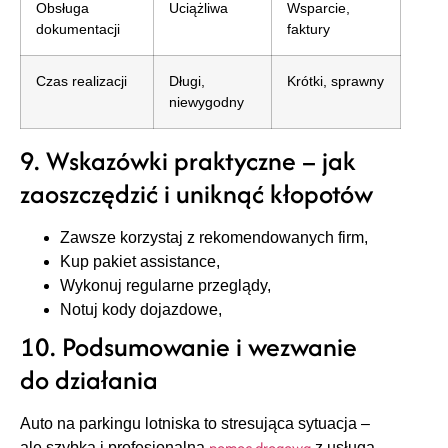
Obsługa
Uciążliwa
Wsparcie,
dokumentacji
faktury
Czas realizacji
Długi,
Krótki, sprawny
niewygodny
9. Wskazówki praktyczne – jak
zaoszczędzić i uniknąć kłopotów
Zawsze korzystaj z rekomendowanych firm,
Kup pakiet assistance,
Wykonuj regularne przeglądy,
Notuj kody dojazdowe,
10. Podsumowanie i wezwanie
do działania
Auto na parkingu lotniska to stresująca sytuacja –
pomoc drogowa
ale szybka i profesjonalna
z usługą