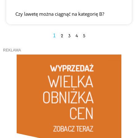
Czy lawetę można ciągnąć na kategorię B?
2
3
4
5
1
REKLAMA